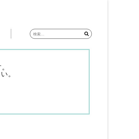
検
索:
す。
さい。