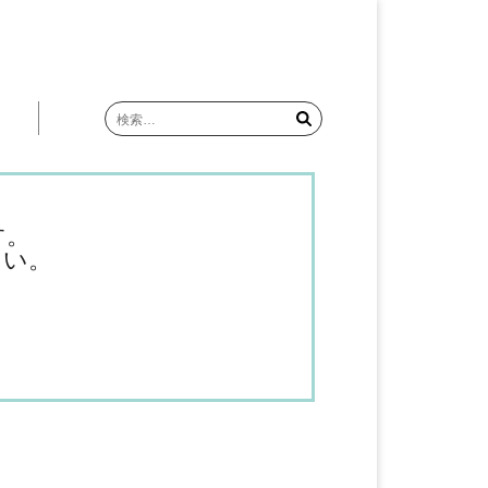
検
索:
す。
さい。